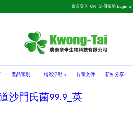
會員登入
OR
註冊帳號
Login w
泰
產品類別
精彩活動
各類文件
新知分享
道沙門氏菌99.9_英