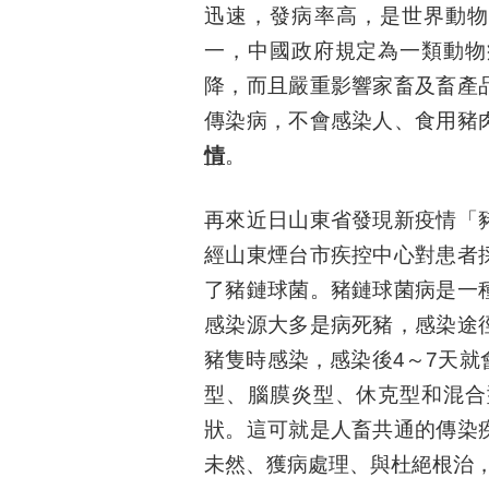
迅速，發病率高，是世界動物
一，中國政府規定為一類動物
降，而且嚴重影響家畜及畜產
傳染病，不會感染人、食用豬
情
。
再來近日山東省發現新疫情「
經山東煙台市疾控中心對患者
了豬鏈球菌。豬鏈球菌病是一
感染源大多是病死豬，感染途
豬隻時感染，感染後4～7天
型、腦膜炎型、休克型和混合
狀。這可就是人畜共通的傳染
未然、獲病處理、與杜絕根治