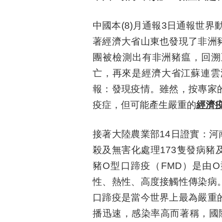
中國本(8)月通報3日通報世界
著經濟大省山東也發現了非洲
團被檢測出有非洲豬瘟，回溯
亡，再來是經濟大省江蘇連雲
報：發現疫情。
雖然，按專家
疫症，但可能產生嚴重的
經濟
接著大陸農業部14日證實：
殺及無害化處理173隻發病
豬O型口蹄疫（FMD）是由
性、熱性、高度接觸性傳染病
口蹄疫是當今世界上最為嚴重
播迅速，感染率高而著稱，國