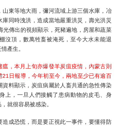
，山東等地大雨，彌河流域上游三個水庫，冶
水庫同時洩洪，造成當地嚴重洪災，壽光洪災
從壽光傳出的視頻顯示，死豬遍地，房屋和蔬菜
棚沒頂，數萬牲畜被淹死，至今大水未能退
疫情產生。
豬瘟，本月上旬亦爆發羊炭疽疫情，內蒙古則
體21日報導，今年初至今，兩地至少已有逾百
關資料顯示，炭疽病屬於人畜共通的急性傳染
身上，一旦人們接觸了患病動物的皮毛、身
品，就很容易被感染。
要造成恐慌，而是要正視此一事件，要懂得防