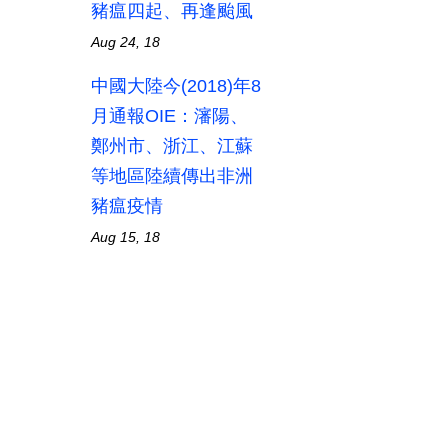
豬瘟四起、再逢颱風
Aug 24, 18
中國大陸今(2018)年8
月通報OIE：瀋陽、
鄭州市、浙江、江蘇
等地區陸續傳出非洲
豬瘟疫情
Aug 15, 18