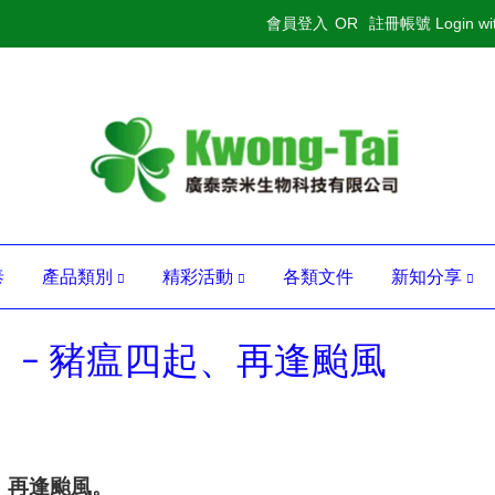
會員登入
OR
註冊帳號
Login w
泰
產品類別
精彩活動
各類文件
新知分享
 − 豬瘟四起、再逢颱風
、再逢颱風。