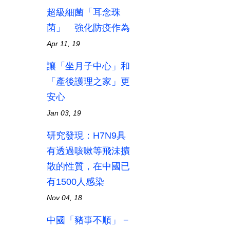
超級細菌「耳念珠
菌」 強化防疫作為
Apr 11, 19
讓「坐月子中心」和
「產後護理之家」更
安心
Jan 03, 19
研究發現：H7N9具
有透過咳嗽等飛沬擴
散的性質，在中國已
有1500人感染
Nov 04, 18
中國「豬事不順」 −