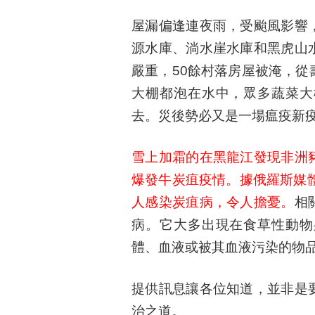
屋漏偏逢連夜雨，受颱風影響
源水庫、淌水崖水庫和黑虎山
嚴重，50餘村落房屋被淹，
大棚都泡在水中，眾多蔬菜大
去。災後勢必又是一場瘟疫新
雪上加霜的在黑龍江發現非洲
爆發牛炭疽疫情。據俄羅斯媒
人感染炭疽病，令人擔憂。
相
病。它大多出現在食草性動物
體、血液或被其血液污染的物
提供訊息讓各位知道，並非是
治之道。