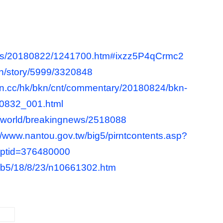
news/20180822/1241700.htm#ixzz5P4qCrmc2
th/story/5999/3320848
.on.cc/hk/bkn/cnt/commentary/20180824/bkn-
0832_001.html
s/world/breakingnews/2518088
//www.nantou.gov.tw/big5/pirntcontents.asp?
ptid=376480000
/b5/18/8/23/n10661302.htm