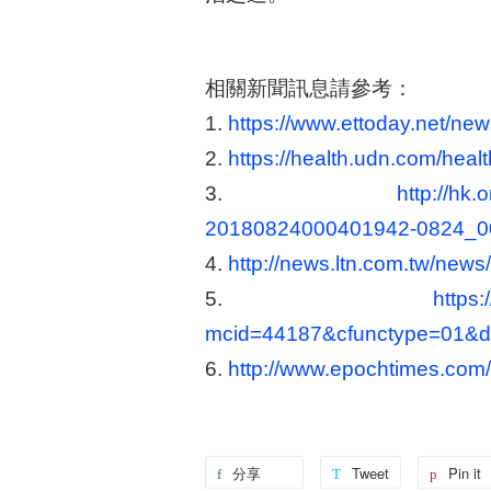
相關新聞訊息請參考：
1.
https://www.ettoday.net/
2.
https://health.udn.com/heal
3.
http://hk
20180824000401942-0824_0
4.
http://news.ltn.com.tw/new
5.
https:
mcid=44187&cfunctype=01&d
6.
http://www.epochtimes.com
分享
Tweet
Pin it