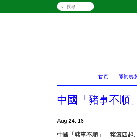
搜尋
首頁
關於廣
中國「豬事不順」
Aug 24, 18
中國「豬事不順」
−
豬瘟四起