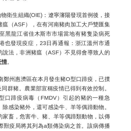
動物衛生組織(OIE)：遼寧瀋陽發現首例後，接
豬瘟（ASF），在有河南豬肉加工大戶雙匯集
至黑龍江省佳木斯市市場當地有豬隻染病死
港也發現疫症，23日再通報：浙江溫州市通
的說法，非洲豬瘟（ASF）不見得會導致人的
疫情
。
河南鄭州惠濟區在本月發生豬O型口蹄疫，已撲
豬及同群豬。農業部宣稱疫情已得到有效控制。
O型口蹄疫病毒（FMDV）引起的豬的一種急
。除感染豬外，還可感染牛、羊等偶蹄動物。
的家畜，危害牛、豬、羊等偶蹄類動物，以傳
際獸疫局將其列為a類傳染病之首。該病傳播