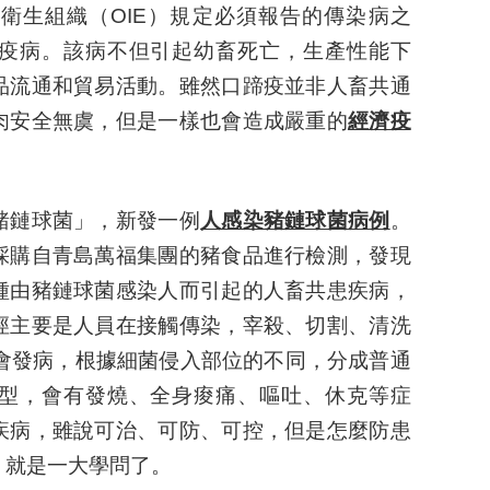
衛生組織（OIE）規定必須報告的傳染病之
疫病。該病不但引起幼畜死亡，生產性能下
品流通和貿易活動。雖然口蹄疫並非人畜共通
肉安全無虞，但是一樣也會造成
嚴重的
經濟疫
豬鏈球菌」，新發一例
人感染豬鏈球菌病例
。
採購自青島萬福集團的豬食品進行檢測，發現
種由豬鏈球菌感染人而引起的人畜共患疾病，
徑主要是人員在接觸傳染，宰殺、切割、清洗
就會發病，根據細菌侵入部位的不同，分成普通
型，會有發燒、全身痠痛、嘔吐、休克等症
疾病，雖說可治、可防、可控，但是怎麼防患
，就是一大學問了。